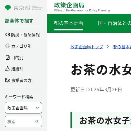
コンテンツにスキップ
都全体で探す
都の基本計画
国・自治体と
防災・緊急情報
カテゴリ別
政策企画局トップ
都の基本
目的別
お茶の水
組織別
事業者の方
更新日
2026年3月26日
キーワード検索
お茶の水女子