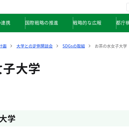
の連携
国際戦略の推進
戦略的な広報
都庁
計画
大学との定例懇談会
SDGsの取組
お茶の水女子大学
女子大学
大学