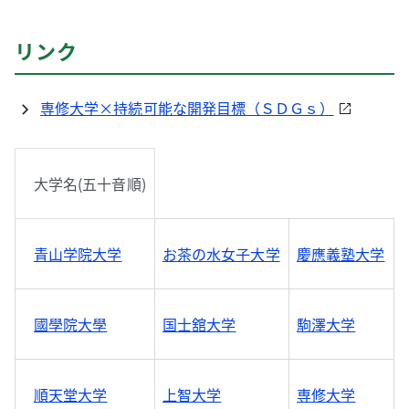
リンク
専修大学×持続可能な開発目標（ＳＤＧｓ）
大学名(五十音順)
青山学院大学
お茶の水女子大学
慶應義塾大学
國學院大學
国士舘大学
駒澤大学
順天堂大学
上智大学
専修大学