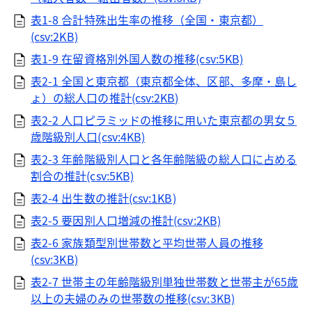
表1-8 合計特殊出生率の推移（全国・東京都）
(csv:2KB)
表1-9 在留資格別外国人数の推移(csv:5KB)
表2-1 全国と東京都（東京都全体、区部、多摩・島し
ょ）の総人口の推計(csv:2KB)
表2-2 人口ピラミッドの推移に用いた東京都の男女５
歳階級別人口(csv:4KB)
表2-3 年齢階級別人口と各年齢階級の総人口に占める
割合の推計(csv:5KB)
表2-4 出生数の推計(csv:1KB)
表2-5 要因別人口増減の推計(csv:2KB)
表2-6 家族類型別世帯数と平均世帯人員の推移
(csv:3KB)
表2-7 世帯主の年齢階級別単独世帯数と世帯主が65歳
以上の夫婦のみの世帯数の推移(csv:3KB)