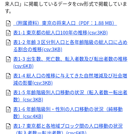
来人口」に掲載しているデータをcsv形式で掲載していま
す。
（附属資料）東京の将来人口（PDF：1.88 MB）
表1-1 東京都の総人口100年の推移(csv:3KB)
表1-2 年齢３区分別人口と各年齢階級の総人口に占め
る割合の推移(csv:3KB)
表1-3 出生数、死亡数、転入者数及び転出者数の推移
(csv:6KB)
表1-4 総人口の推移に与えてきた自然増減及び社会増
減の影響(csv:3KB)
表1-5 年齢階級別人口移動の状況（転入者数ー転出者
数）(csv:3KB)
表1-6 年齢階級別・性別の人口移動の状況（純移動
数）(csv:4KB)
表1-7 東京都と各地域ブロック間の人口移動の状況
（転入者数ー転出者数）(csv:6KB)