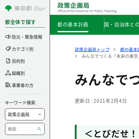
コンテンツにスキップ
都全体で探す
都の基本計画
国・自治体と
防災・緊急情報
カテゴリ別
政策企画局トップ
都の基本
みんなでつくる「未来の東京
目的別
みんなで
組織別
事業者の方
更新日
2021年2月4日
キーワード検索
＜とびだせ！