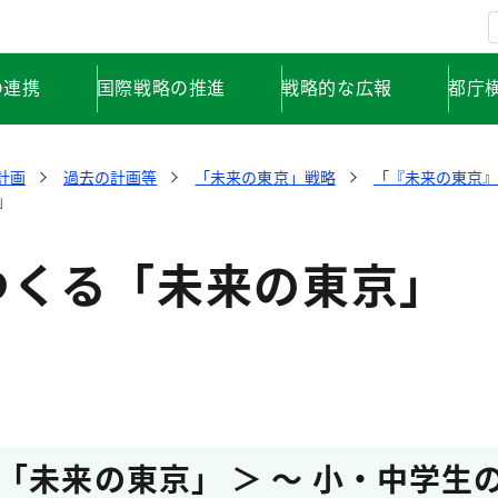
の連携
国際戦略の推進
戦略的な広報
都庁
計画
過去の計画等
「未来の東京」戦略
「『未来の東京
」
つくる「未来の東京」
「未来の東京」 ＞ ～ 小・中学生