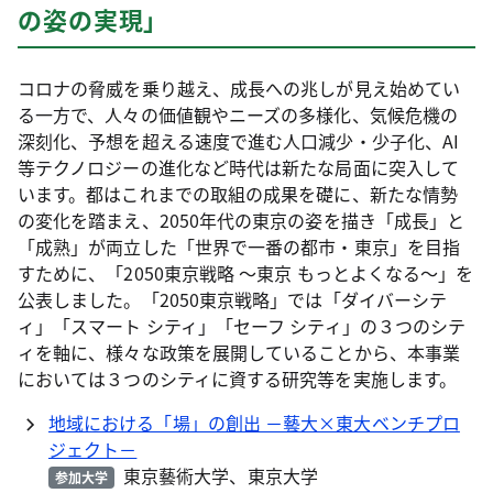
の姿の実現」
コロナの脅威を乗り越え、成長への兆しが見え始めてい
る一方で、人々の価値観やニーズの多様化、気候危機の
深刻化、予想を超える速度で進む人口減少・少子化、AI
等テクノロジーの進化など時代は新たな局面に突入して
います。都はこれまでの取組の成果を礎に、新たな情勢
の変化を踏まえ、2050年代の東京の姿を描き「成長」と
「成熟」が両立した「世界で一番の都市・東京」を目指
すために、「2050東京戦略 ～東京 もっとよくなる～」を
公表しました。「2050東京戦略」では「ダイバーシテ
ィ」「スマート シティ」「セーフ シティ」の３つのシテ
ィを軸に、様々な政策を展開していることから、本事業
においては３つのシティに資する研究等を実施します。
地域における「場」の創出 －藝大×東大ベンチプロ
ジェクト－
東京藝術大学、東京大学
参加大学