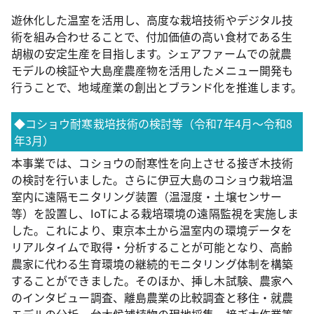
遊休化した温室を活用し、高度な栽培技術やデジタル技
術を組み合わせることで、付加価値の高い食材である生
胡椒の安定生産を目指します。シェアファームでの就農
モデルの検証や大島産農産物を活用したメニュー開発も
行うことで、地域産業の創出とブランド化を推進します。
◆コショウ耐寒栽培技術の検討等（令和7年4月～令和8
年3月）
本事業では、コショウの耐寒性を向上させる接ぎ木技術
の検討を行いました。さらに伊豆大島のコショウ栽培温
室内に遠隔モニタリング装置（温湿度・土壌センサー
等）を設置し、IoTによる栽培環境の遠隔監視を実施しま
した。これにより、東京本土から温室内の環境データを
リアルタイムで取得・分析することが可能となり、高齢
農家に代わる生育環境の継続的モニタリング体制を構築
することができました。そのほか、挿し木試験、農家へ
のインタビュー調査、離島農業の比較調査と移住・就農
モデルの分析、台木候補植物の現地採集、接ぎ木作業等