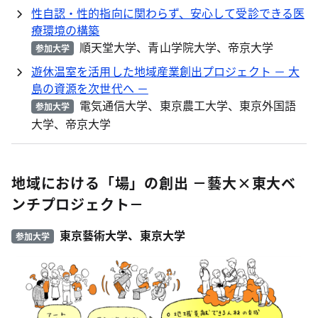
性自認・性的指向に関わらず、安心して受診できる医
療環境の構築
順天堂大学、青山学院大学、帝京大学
参加大学
遊休温室を活用した地域産業創出プロジェクト － 大
島の資源を次世代へ －
電気通信大学、東京農工大学、東京外国語
参加大学
大学、帝京大学
地域における「場」の創出 －藝大×東大ベ
ンチプロジェクト－
東京藝術大学、東京大学
参加大学