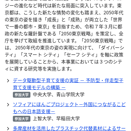
ジーの進化など時代は新たな局面に突入しています。東
京都は、こうした新たな情勢の変化も踏まえ、2050年代
の東京の姿を描き「成長」と「成熟」が両立した「世界
で一番の都市・東京」を目指すため、令和７年３月に都
政の新たな羅針盤である「2050東京戦略」を策定し、全
庁を挙げて取組を推進しています。「2050東京戦略」で
は、 2050年代の東京の姿の実現に向けて、「ダイバーシ
ティ」「スマート シティ」「セーフ シティ」を軸に政策
を展開していることから、本事業においては３つのシテ
ィに資する研究等を実施します。
データ駆動型子育て支援の実証 － 予防型・伴走型子
育て支援モデルの構築 －
中央大学、青山学院大学
参加大学
ソフィアにほんごプロジェクト－外国につながるこど
もへの日本語支援－
上智大学、早稲田大学
参加大学
多摩産材を活用したプラスチック代替素材によるサー