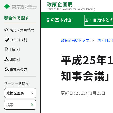
コンテンツにスキップ
都全体で探す
都の基本計画
国・自治体と
防災・緊急情報
カテゴリ別
政策企画局トップ
国・自治
目的別
平成25年
組織別
事業者の方
知事会議
キーワード検索
更新日
2013年1月23日