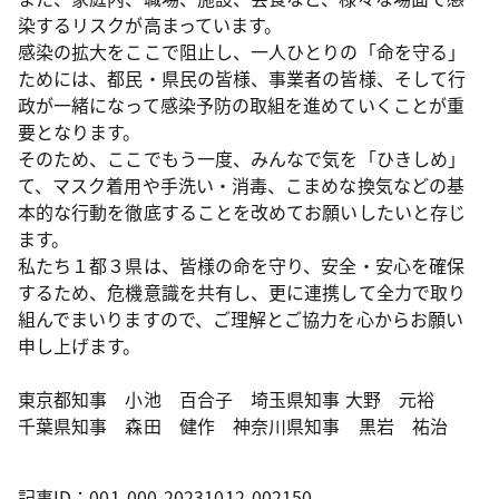
染するリスクが高まっています。
感染の拡大をここで阻止し、一人ひとりの「命を守る」
ためには、都民・県民の皆様、事業者の皆様、そして行
政が一緒になって感染予防の取組を進めていくことが重
要となります。
そのため、ここでもう一度、みんなで気を「ひきしめ」
て、マスク着用や手洗い・消毒、こまめな換気などの基
本的な行動を徹底することを改めてお願いしたいと存じ
ます。
私たち１都３県は、皆様の命を守り、安全・安心を確保
するため、危機意識を共有し、更に連携して全力で取り
組んでまいりますので、ご理解とご協力を心からお願い
申し上げます。
東京都知事 小池 百合子 埼玉県知事 大野 元裕
千葉県知事 森田 健作 神奈川県知事 黒岩 祐治
記事ID：001-000-20231012-002150