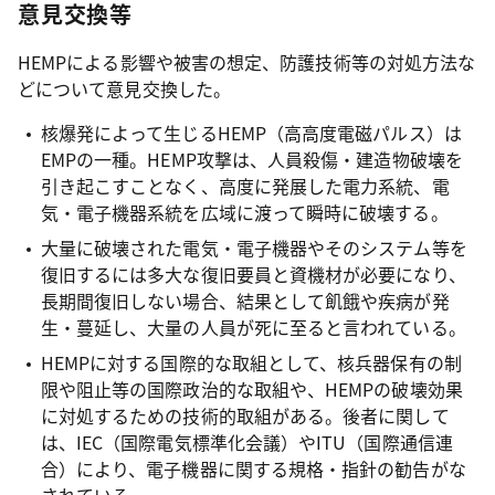
意見交換等
HEMPによる影響や被害の想定、防護技術等の対処方法な
どについて意見交換した。
核爆発によって生じるHEMP（高高度電磁パルス）は
EMPの一種。HEMP攻撃は、人員殺傷・建造物破壊を
引き起こすことなく、高度に発展した電力系統、電
気・電子機器系統を広域に渡って瞬時に破壊する。
大量に破壊された電気・電子機器やそのシステム等を
復旧するには多大な復旧要員と資機材が必要になり、
長期間復旧しない場合、結果として飢餓や疾病が発
生・蔓延し、大量の人員が死に至ると言われている。
HEMPに対する国際的な取組として、核兵器保有の制
限や阻止等の国際政治的な取組や、HEMPの破壊効果
に対処するための技術的取組がある。後者に関して
は、IEC（国際電気標準化会議）やITU（国際通信連
合）により、電子機器に関する規格・指針の勧告がな