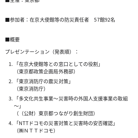
■参加者：在京大使館等の防災責任者 57館92名
■概要
プレゼンテーション（発表順）：
「在京大使館等との窓口としての役割」
（東京都政策企画局外務部）
「東京消防庁の震災対策」
（東京消防庁）
「多文化共生事業～災害時の外国人支援事業の取組
～」
（（公財）東京都つながり創生財団）
「NTTドコモの災害対策と災害時の安否確認」
（㈱ＮＴＴドコモ）