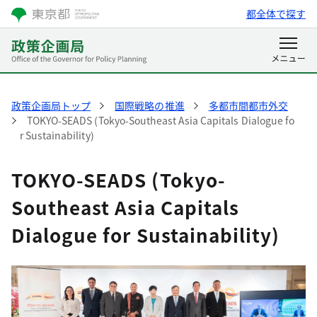
都全体で探す
政策企画局トップ
国際戦略の推進
多都市間都市外交
TOKYO-SEADS (Tokyo-Southeast Asia Capitals Dialogue fo
r Sustainability)
TOKYO-SEADS (Tokyo-
Southeast Asia Capitals
Dialogue for Sustainability)