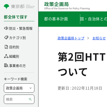
コンテンツにスキップ
都全体で探す
都の基本計画
国・自治体と
防災・緊急情報
カテゴリ別
政策企画局トップ
お知らせ
目的別
第2回HT
組織別
事業者の方
ついて
キーワード検索
更新日
2022年11月18日