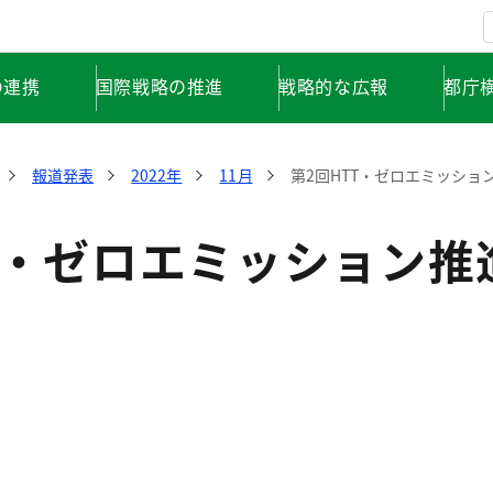
の連携
国際戦略の推進
戦略的な広報
都庁
報道発表
2022年
11月
第2回HTT・ゼロエミッシ
T・ゼロエミッション