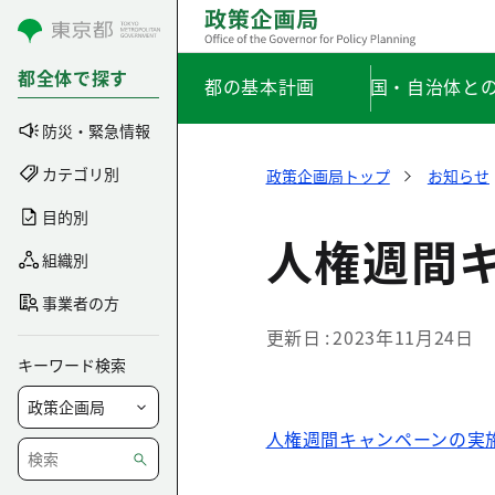
コンテンツにスキップ
都全体で探す
都の基本計画
国・自治体と
防災・緊急情報
カテゴリ別
政策企画局トップ
お知らせ
目的別
人権週間
組織別
事業者の方
更新日
2023年11月24日
キーワード検索
人権週間キャンペーンの実