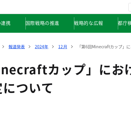
の連携
国際戦略の推進
戦略的な広報
都庁
報道発表
2024年
12月
「第6回Minecraftカッ
inecraftカップ」に
定について