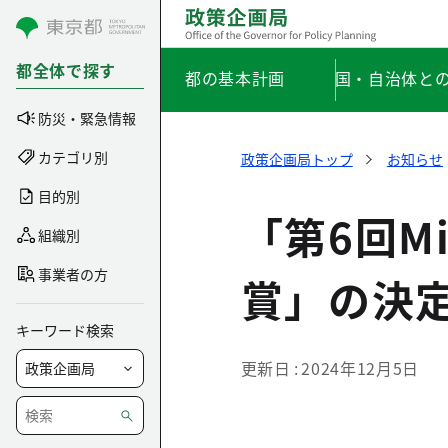
コンテンツにスキップ
都全体で探す
都の基本計画
国・自治体と
防災・緊急情報
カテゴリ別
政策企画局トップ
お知らせ
目的別
「第6回M
組織別
事業者の方
賞」の決
キーワード検索
更新日
2024年12月5日