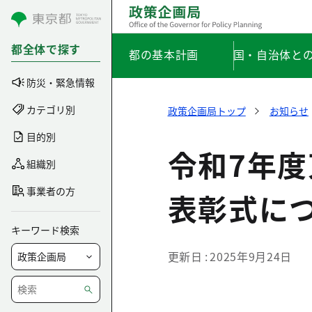
コンテンツにスキップ
都全体で探す
都の基本計画
国・自治体と
防災・緊急情報
カテゴリ別
政策企画局トップ
お知らせ
目的別
令和7年
組織別
事業者の方
表彰式に
キーワード検索
更新日
2025年9月24日