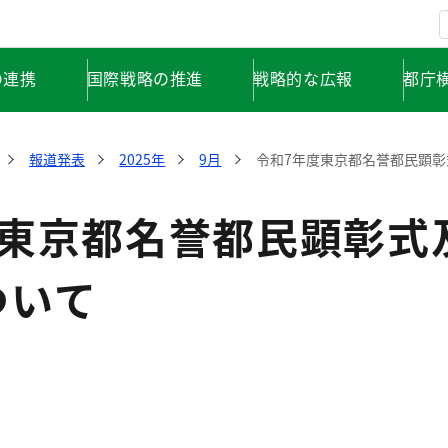
の連携
国際戦略の推進
戦略的な広報
都庁
報道発表
2025年
9月
令和7年度東京都名誉都民顕
度東京都名誉都民顕彰式
ついて