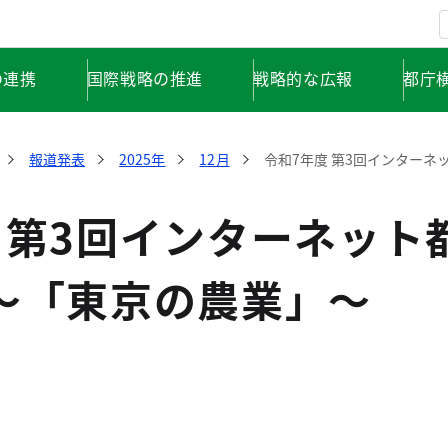
の連携
国際戦略の推進
戦略的な広報
都庁
報道発表
2025年
12月
令和7年度 第3回インターネ
 第3回インターネット
～「東京の農業」～