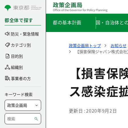
コンテンツにスキップ
都全体で探す
都の基本計画
国・自治体と
防災・緊急情報
カテゴリ別
政策企画局トップ
お知らせ
【損害保険ジャパン株式会社
目的別
【損害保
組織別
事業者の方
ス感染症
キーワード検索
更新日
2020年9月2日