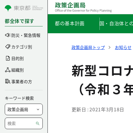
コンテンツにスキップ
都全体で探す
都の基本計画
国・自治体と
防災・緊急情報
カテゴリ別
政策企画局トップ
お知らせ
目的別
新型コロ
組織別
事業者の方
（令和３
キーワード検索
更新日
2021年3月18日