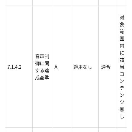
対
象
範
囲
内
に
音声制
該
御に関
7.1.4.2
A
適用なし
適合
当
する達
コ
成基準
ン
テ
ン
ツ
無
し