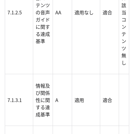
テンツ
該
7.1.2.5
の音声
AA
適用なし
適合
当
ガイド
コ
に関す
ン
る達成
テ
基準
ン
ツ
無
し
情報及
び関係
7.1.3.1
性に関
A
適用
適合
する達
成基準