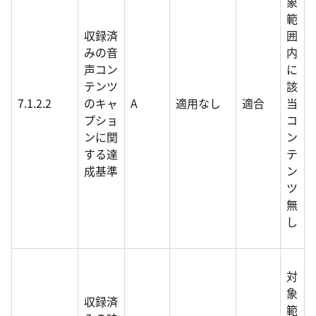
象
範
収録済
囲
みの音
内
声コン
に
テンツ
該
7.1.2.2
のキャ
A
適用なし
適合
当
プショ
コ
ンに関
ン
する達
テ
成基準
ン
ツ
無
し
対
象
収録済
範