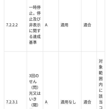
一時停
止，停
止及び
7.2.2.2
非表示
A
適用
適合
に関す
る達成
基準
対
象
範
3回の
囲
せん
内
（閃）
に
光又は
該
いき
7.2.3.1
A
適用なし
適合
当
（閾）
コ