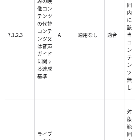
みの映
囲
像コン
内
テンツ
に
の代替
該
コンテ
7.1.2.3
A
適用なし
適合
当
ンツ又
コ
は音声
ン
ガイド
テ
に関す
ン
る達成
ツ
基準
無
し
対
象
範
ライブ
囲