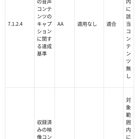
の音声
内
コンテ
に
ンツの
該
7.1.2.4
キャプ
AA
適用なし
適合
当
ション
コ
に関す
ン
る達成
テ
基準
ン
ツ
無
し
対
象
範
収録済
囲
みの映
内
像コン
に