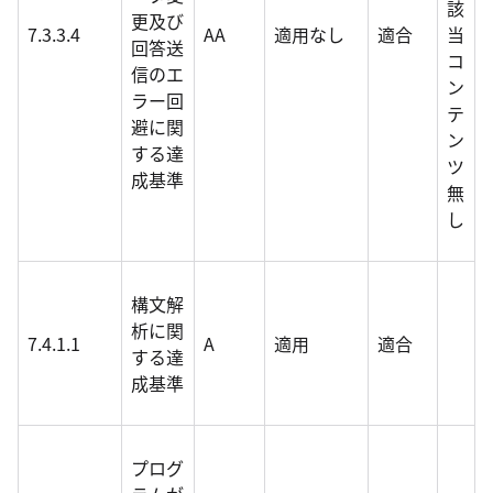
該
更及び
7.3.3.4
AA
適用なし
適合
当
回答送
コ
信のエ
ン
ラー回
テ
避に関
ン
する達
ツ
成基準
無
し
構文解
析に関
7.4.1.1
A
適用
適合
する達
成基準
プログ