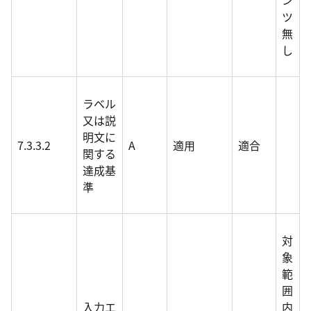
ン
ツ
無
し
ラベル
又は説
明文に
7.3.3.2
A
適用
適合
関する
達成基
準
対
象
範
囲
入力エ
内