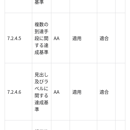
基準
複数の
到達手
7.2.4.5
段に関
AA
適用
適合
する達
成基準
見出し
及びラ
ベルに
7.2.4.6
AA
適用
適合
関する
達成基
準