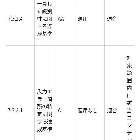
一貫し
た識別
7.3.2.4
性に関
AA
適用
適合
する達
成基準
対
象
範
囲
内
入力エ
に
ラー箇
該
所の特
7.3.3.1
A
適用なし
適合
当
定に関
コ
する達
ン
成基準
テ