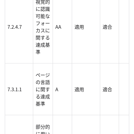
視覚的
に認識
可能な
フォー
7.2.4.7
AA
適用
適合
カスに
関する
達成基
準
ページ
の言語
7.3.1.1
に関す
A
適用
適合
る達成
基準
部分的
に用い