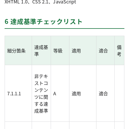
XHTML 1.0、CSS 2.1、JavaScript
6 達成基準チェックリスト
達成基
備
細分箇条
等級
適用
適合
準
考
非テキ
ストコ
ンテン
7.1.1.1
A
適用
適合
ツに関
する達
成基準