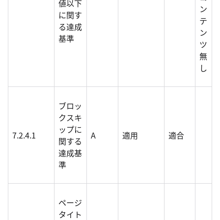
値以下
ン
に関す
テ
る達成
ン
基準
ツ
無
し
ブロッ
クスキ
ップに
7.2.4.1
A
適用
適合
関する
達成基
準
ページ
タイト