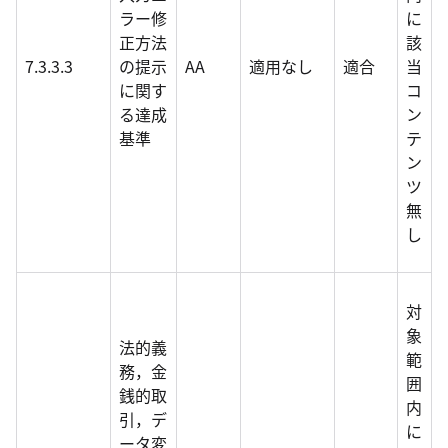
ラー修
に
正方法
該
7.3.3.3
の提示
AA
適用なし
適合
当
に関す
コ
る達成
ン
基準
テ
ン
ツ
無
し
対
象
法的義
範
務，金
囲
銭的取
内
引，デ
に
ータ変