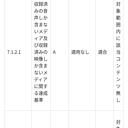
収録済
対
みの音
象
声しか
範
含まな
囲
いメデ
内
ィア及
に
び収録
該
7.1.2.1
済みの
A
適用なし
適合
当
映像し
コ
か含ま
ン
ないメ
テ
ディア
ン
に関す
ツ
る達成
無
基準
し
対