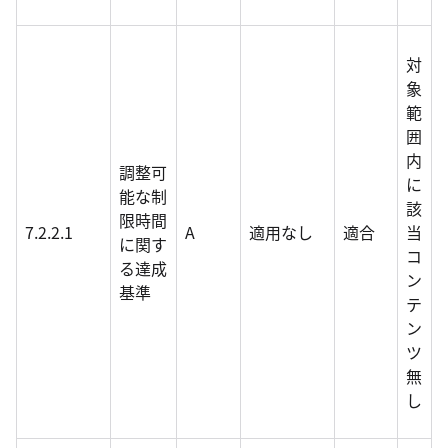
対
象
範
囲
内
調整可
に
能な制
該
限時間
7.2.2.1
A
適用なし
適合
当
に関す
コ
る達成
ン
基準
テ
ン
ツ
無
し