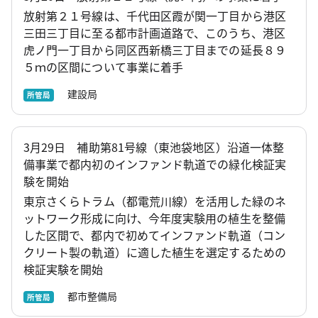
放射第２１号線は、千代田区霞が関一丁目から港区
三田三丁目に至る都市計画道路で、このうち、港区
虎ノ門一丁目から同区西新橋三丁目までの延長８９
５ｍの区間について事業に着手
建設局
所管局
3月29日 補助第81号線（東池袋地区）沿道一体整
備事業で都内初のインファンド軌道での緑化検証実
験を開始
東京さくらトラム（都電荒川線）を活用した緑のネ
ットワーク形成に向け、今年度実験用の植生を整備
した区間で、都内で初めてインファンド軌道（コン
クリート製の軌道）に適した植生を選定するための
検証実験を開始
都市整備局
所管局