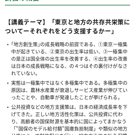
【講義テーマ】「東京と地方の共存共栄策に
ついてーそれぞれをどう支援するかー」
｢地方創生策｣の成長戦略の前提である、①東京一極集
中が起きている、②東京の出生率は低い、➂一極集中
の是正は国全体の出生率を改善する、④出生率の改善
は日本の成長戦略になる、の４つはその裏付けがなさ
れていない。
実態は一極集中ではなく多極集中である。多極集中の
原因は、農林水産業が衰退しサービス産業が伸びてい
ったことや、自動車が発達したことが挙げられる。
公共投資などの地方支援策は、日本の経済成長率を下
げてきた。正しい地方活性化策は、公共投資に代わ
り、高齢者の国保財源を基本的に国によってまかなう
「"国保のモデル給付額"国庫負担制度」や類似の地方