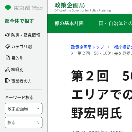
コンテンツにスキップ
都全体で探す
都の基本計画
国・自治体と
防災・緊急情報
カテゴリ別
政策企画局トップ
都庁横断
第２回 50・100年先を
目的別
第２回 5
組織別
事業者の方
エリアで
キーワード検索
野宏明氏