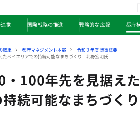
の連携
国際戦略の推進
戦略的な広報
都庁
の取組
都庁マネジメント本部
令和３年度 議事概要
見据えたベイエリアでの持続可能なまちづくり 北野宏明氏
0・100年先を見据え
の持続可能なまちづくり