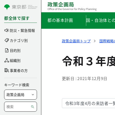
コンテンツにスキップ
都全体で探す
都の基本計画
国・自治体と
防災・緊急情報
カテゴリ別
政策企画局トップ
国際戦略
目的別
令和３年
組織別
事業者の方
更新日
2021年12月9日
キーワード検索