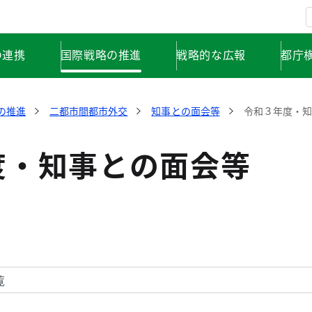
の連携
国際戦略の推進
戦略的な広報
都庁
の推進
二都市間都市外交
知事との面会等
令和３年度・
度・知事との面会等