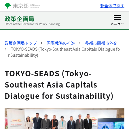
都全体で探す
政策企画局トップ
国際戦略の推進
多都市間都市外交
TOKYO-SEADS (Tokyo-Southeast Asia Capitals Dialogue fo
r Sustainability)
TOKYO-SEADS (Tokyo-
Southeast Asia Capitals
Dialogue for Sustainability)