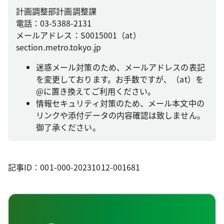
計画調整部計画調整課
電話：03-5388-2131
メールアドレス：S0015001（at）
section.metro.tokyo.jp
一人ひとりが輝く「未来の東京」を実現するための、
2024年度に向けた政策強化の方針として「重点政策方針
迷惑メール対策のため、メールアドレスの表記
2023」を示しました。
を変更しております。お手数ですが、（at）を
@に置き換えてご利用ください。
一人ひとりが輝く「未来の東京」実現のための、2023年
情報セキュリティ対策のため、メール本文中の
「未来の東京」の実現に向けた重点政策方針
度に向けた政策強化の方針として「重点政策方針2022」
リンクや添付データの内容確認は致しません。
2023（デジタルブック）
を示しました。
御了承ください。
「未来の東京」の実現に向けた歩みを本格的に進めるた
めの、2022年度に向けた政策のバージョンアップ方針と
「未来の東京」の実現に向けた重点政策方針
して「重点政策方針2021」を示しました。
2022（デジタルブック）
記事ID：001-000-20231012-001681
「未来の東京」の実現に向けた重点政策方針
2021（デジタルブック）