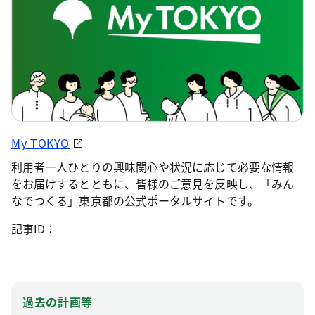
100年先を見据え、東京の緑を様々な主体と協働して価値
を高め、都民の皆様とともに未来へ継承していく新たな
プロジェクト「東京グリーンビズ」を始動します。
My TOKYO
利用者一人ひとりの興味関心や状況に応じて必要な情報
東京グリーンビズ（PDF：1.1 MB）（令和5（2023）
をお届けするとともに、皆様のご意見を反映し、「みん
年8月更新）
なでつくる」東京都の公式ポータルサイトです。
記事ID：
過去の計画等