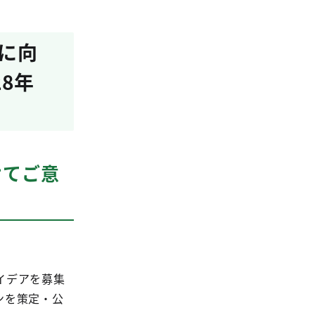
定に向
8年
けてご意
イデアを募集
ンを策定・公