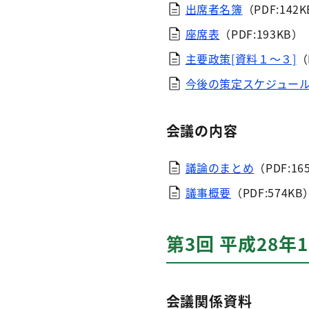
出席者名簿
（PDF:142
座席表
（PDF:193KB）
主要政策[資料１～３]
（
今後の策定スケジュール
会議の内容
議論のまとめ
（PDF:16
議事概要
（PDF:574KB
第3回 平成28年
会議関係資料