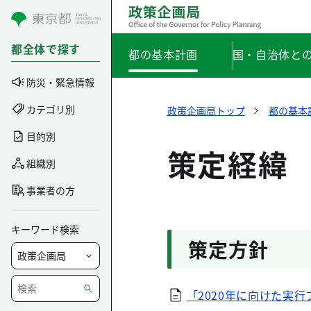
コンテンツにスキップ
都全体で探す
都の基本計画
国・自治体と
防災・緊急情報
カテゴリ別
政策企画局トップ
都の基本
目的別
策定経緯
組織別
事業者の方
キーワード検索
策定方針
「2020年に向けた実