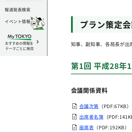
報道発表検索
イベント情報
プラン策定会
知事、副知事、各局長が出
おすすめの情報を
テーマごとに発信
第1回 平成28年
会議関係資料
会議次第
（PDF:67KB）
出席者名簿
（PDF:141
座席表
（PDF:192KB）