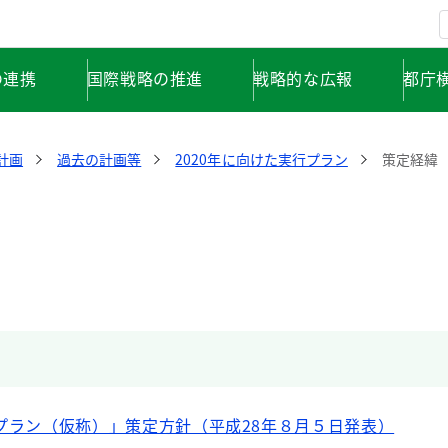
の連携
国際戦略の推進
戦略的な広報
都庁
計画
過去の計画等
2020年に向けた実行プラン
策定経緯
行プラン（仮称）」策定方針（平成28年８月５日発表）