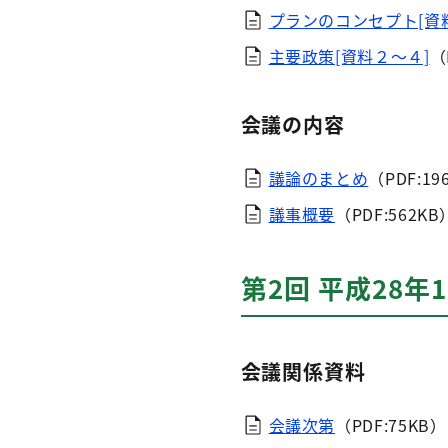
プランのコンセプト[資
主要政策[資料２～４]
（
会議の内容
議論のまとめ
（PDF:19
議事概要
（PDF:562KB
第2回 平成28年
会議関係資料
会議次第
（PDF:75KB）