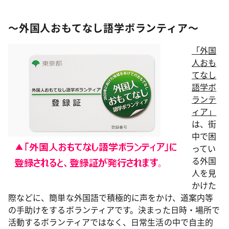
～外国人おもてなし語学ボランティア～
「外国
人おも
てなし
語学ボ
ランテ
ィア」
は、街
中で困
ってい
る外国
人を見
かけた
際などに、簡単な外国語で積極的に声をかけ、道案内等
の手助けをするボランティアです。決まった日時・場所で
活動するボランティアではなく、日常生活の中で自主的