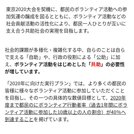
東京2020大会を契機に、都民のボランティア活動への参
加気運の醸成を図るとともに、ボランティア活動などの
社会貢献活動の活性化により、都民一人ひとりが互いに
支え合う共助社会の実現を目指します。
社会的課題が多様化・複雑化する中、自らのことは自ら
で支える「自助」や、行政の役割による「公助」に加
え、
ボランティア活動をはじめとした「
共助
」の必要性
が増しています。
「2020年に向けた実行プラン」では、より多くの都民の
皆様に様々なボランティア活動に参加していただくこと
を目指し、その一つの具体的な数値目標として、
2020年
度まで都民のにボランティア行動者率（過去1年間にボラ
ンティア活動に参加した10歳以上の人の割合）が40％へ
到達すること
を掲げています。