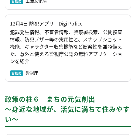
生活文化局
管轄局
12月4日 防犯アプリ Digi Police
犯罪発生情報、不審者情報、警察署検索、公開捜査
情報、防犯ブザー等の実用性と、スナップショット
機能、キャラクター収集機能など娯楽性を兼ね備え
た、意外と使える警視庁公認の無料アプリケーショ
ンを紹介
警視庁
管轄局
政策の柱６ まちの元気創出
～身近な地域が、活気に満ちて住みやす
い～