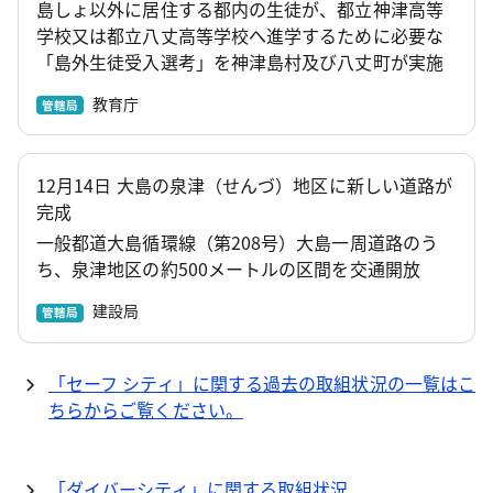
島しょ以外に居住する都内の生徒が、都立神津高等
学校又は都立八丈高等学校へ進学するために必要な
「島外生徒受入選考」を神津島村及び八丈町が実施
教育庁
管轄局
12月14日 大島の泉津（せんづ）地区に新しい道路が
完成
一般都道大島循環線（第208号）大島一周道路のう
ち、泉津地区の約500メートルの区間を交通開放
建設局
管轄局
「セーフ シティ」に関する過去の取組状況の一覧はこ
ちらからご覧ください。
「ダイバーシティ」に関する取組状況