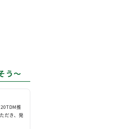
そう～
0TDM推
いただき、発