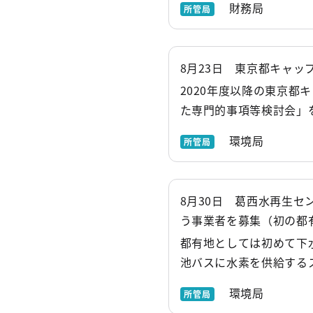
財務局
所管局
8月23日 東京都キャ
2020年度以降の東京
た専門的事項等検討会」を
環境局
所管局
8月30日 葛西水再生
う事業者を募集（初の都
都有地としては初めて下
池バスに水素を供給する
環境局
所管局