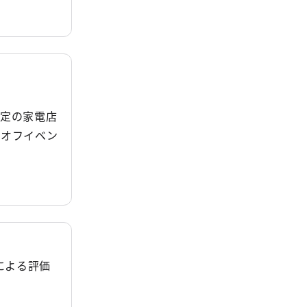
指定の家電店
クオフイベン
による評価