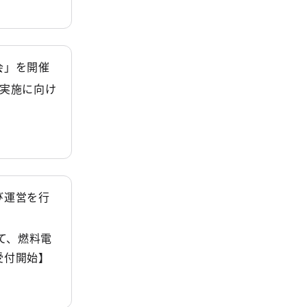
会」を開催
務実施に向け
び運営を行
て、燃料電
受付開始】