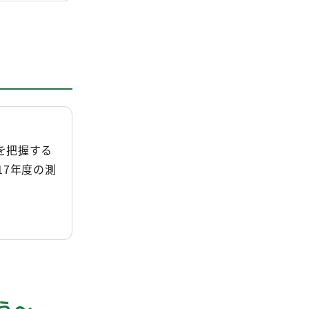
を把握する
17年度の測
う～