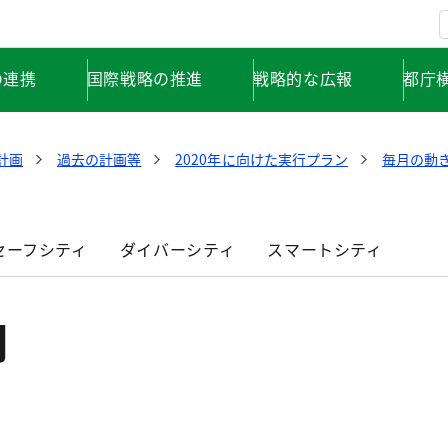
の連携
国際戦略の推進
戦略的な広報
都庁
計画
過去の計画等
2020年に向けた実行プラン
毎月の動き
セーフシティ
ダイバーシティ
スマートシティ
月