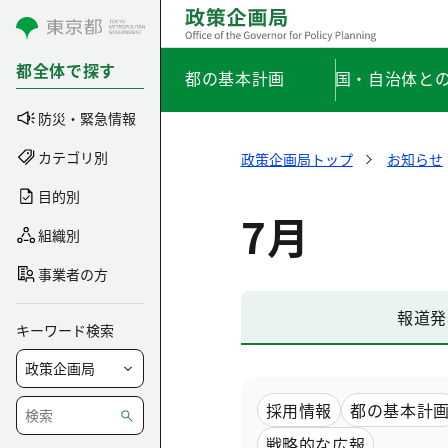
コンテンツにスキップ
都全体で探す
都の基本計画
国・自治体と
防災・緊急情報
カテゴリ別
政策企画局トップ
お知らせ
目的別
7月
組織別
事業者の方
報道発
キーワード検索
採用情報
都の基本計
戦略的な広報