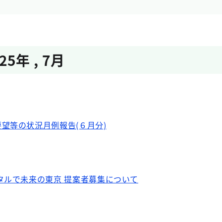
025年
,
7月
望等の状況月例報告(６月分)
タルで未来の東京 提案者募集について