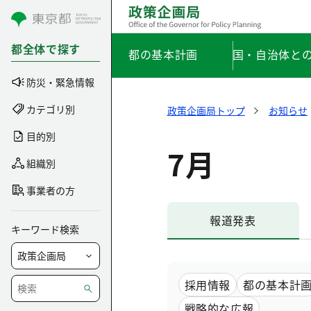
コンテンツにスキップ
都全体で探す
都の基本計画
国・自治体と
防災・緊急情報
カテゴリ別
政策企画局トップ
お知らせ
目的別
7月
組織別
事業者の方
報道発表
キーワード検索
採用情報
都の基本計
戦略的な広報