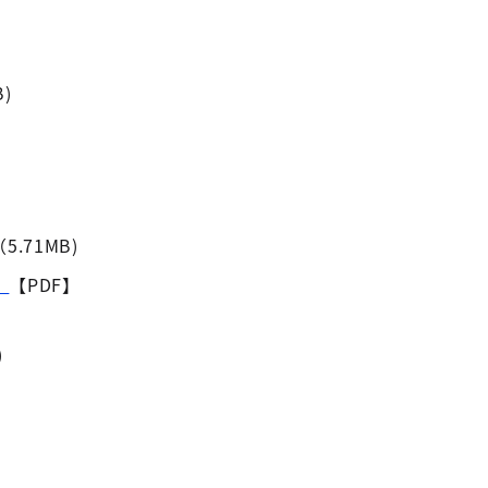
B)
5.71MB)
）
【PDF】
)