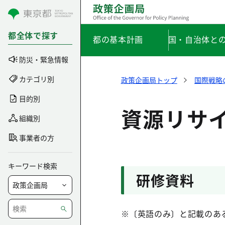
コンテンツにスキップ
都全体で探す
都の基本計画
国・自治体と
防災・緊急情報
カテゴリ別
政策企画局トップ
国際戦略
目的別
資源リサ
組織別
事業者の方
キーワード検索
研修資料
※〔英語のみ〕と記載のあ