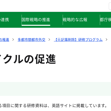
の連携
国際戦略の推進
戦略的な広報
都庁
の推進
多都市間都市外交
【元記事削除】研修プログラム
イクルの促進
る項目に関する研修資料は、英語サイトに掲載しています。