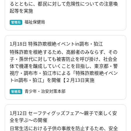
るとともに、都民に対して危険性についての注意喚
起等を実施
福祉保健局
管轄局
1月18日 特殊詐欺根絶イベントin調布・狛江
特殊詐欺を根絶するため、高齢者のみならず、その
子・孫世代に対しても被害防止を呼び掛け、社会全
体で機運を醸成していくことを目指し、東京都・警
視庁・調布市・狛江市による「特殊詐欺根絶イベン
トin調布・狛江」を開催【２月13日実施
青少年・治安対策本部
管轄局
1月12日 セーフティグッズフェア～親子で楽しく安
全を学ぶ～の開催
日常生活における子供の事故を防止するため、安全