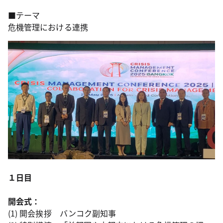
■テーマ
危機管理における連携
１日目
開会式：
(1) 開会挨拶 バンコク副知事