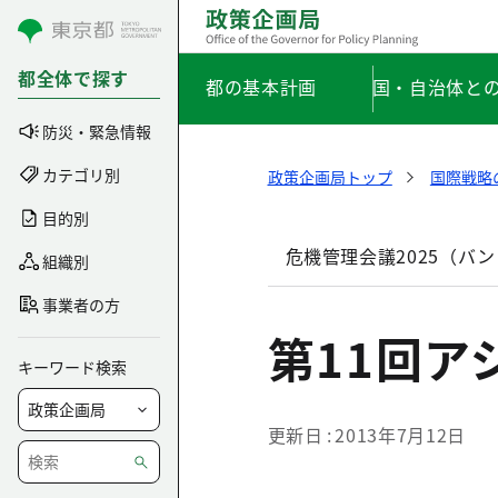
コンテンツにスキップ
都全体で探す
都の基本計画
国・自治体と
防災・緊急情報
カテゴリ別
政策企画局トップ
国際戦略
目的別
危機管理会議2025（バ
組織別
事業者の方
第11回
キーワード検索
更新日
2013年7月12日