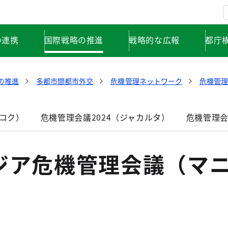
の連携
国際戦略の推進
戦略的な広報
都庁
の推進
多都市間都市外交
危機管理ネットワーク
危機管
ンコク）
危機管理会議2024（ジャカルタ）
危機管理会
アジア危機管理会議（マ