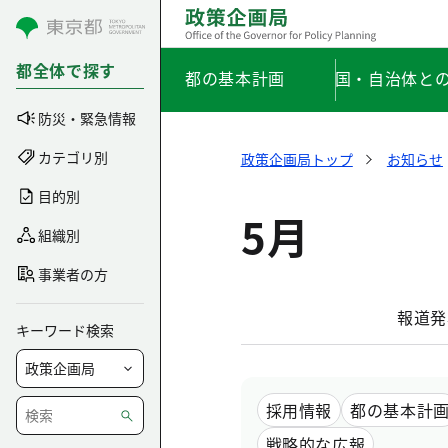
コンテンツにスキップ
都全体で探す
都の基本計画
国・自治体と
防災・緊急情報
カテゴリ別
政策企画局トップ
お知らせ
目的別
5月
組織別
事業者の方
報道発
キーワード検索
採用情報
都の基本計
戦略的な広報