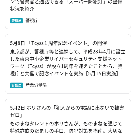
ンで警察官と通話できる「スーパー防犯灯」の整備
状況を紹介
警視庁
管轄局
5月8日 「Tcyss１周年記念イベント」の開催
東京都が、警視庁等と連携して、平成28年4月に設立
した東京中小企業サイバーセキュリティ支援ネット
ワーク（Tcyss）が設立1周年を迎えたことから、警
視庁と共催で記念イベントを実施【5月15日実施】
産業労働局
管轄局
5月2日 ホリさんの「犯人からの電話に出ないで被害
ゼロ」
ものまねタレントのホリさんが、ものまねを通じて
特殊詐欺のだましの手口、防犯対策を指南。大切な