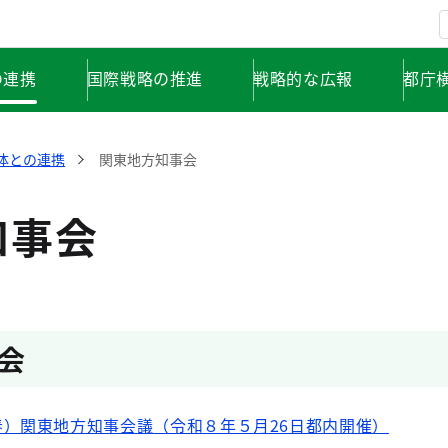
の連携
国際戦略の推進
戦略的な広報
都庁
体との連携
関東地方知事会
知事会
会
）関東地方知事会議（令和８年５月26日都内開催）