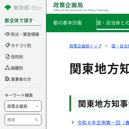
コンテンツにスキップ
都全体で探す
都の基本計画
国・自治体と
防災・緊急情報
カテゴリ別
政策企画局トップ
国・自治
目的別
関東地方
組織別
事業者の方
キーワード検索
関東地方知事
令和８年定例第一回（春