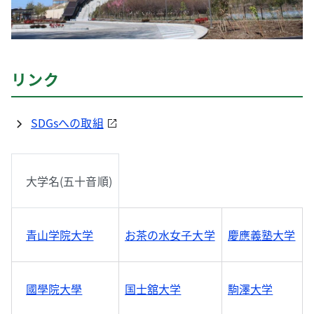
リンク
SDGsへの取組
大学名(五十音順)
青山学院大学
お茶の水女子大学
慶應義塾大学
國學院大學
国士舘大学
駒澤大学